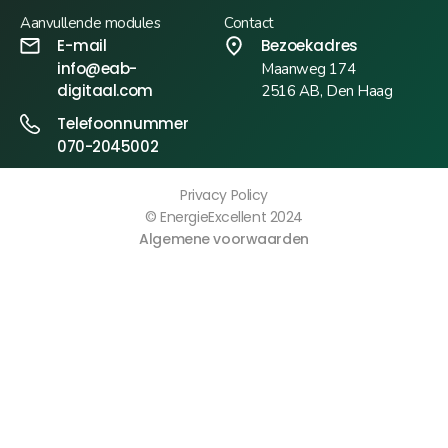
Aanvullende modules
Contact
E-mail
Bezoekadres
info@eab-
Maanweg 174
digitaal.com
2516 AB, Den Haag
Telefoonnummer
070-2045002
Privacy Policy
© EnergieExcellent 2024
Algemene voorwaarden