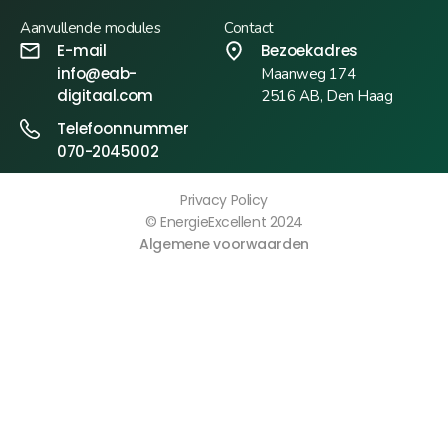
Aanvullende modules
Contact
E-mail
Bezoekadres
info@eab-
Maanweg 174
digitaal.com
2516 AB, Den Haag
Telefoonnummer
070-2045002
Privacy Policy
© EnergieExcellent 2024
Algemene voorwaarden