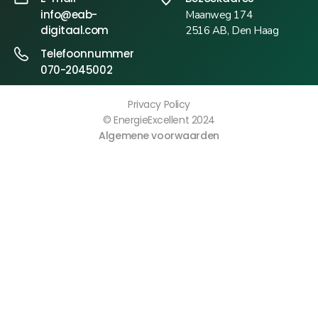
info@eab-
Maanweg 174
digitaal.com
2516 AB, Den Haag
Telefoonnummer
070-2045002
Privacy Policy
© EnergieExcellent 2024
Algemene voorwaarden